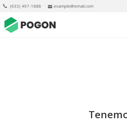
(633) 497-1888
example@email.com
Tenemos