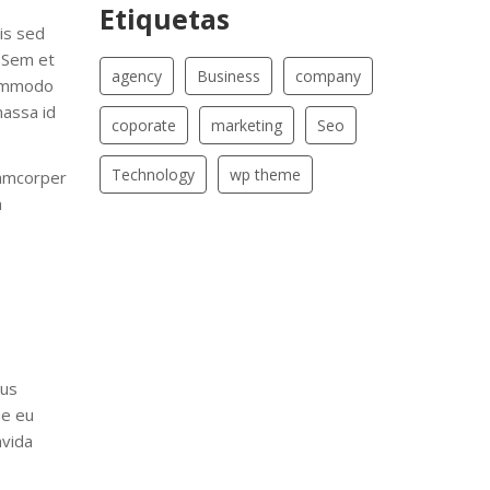
Etiquetas
sis sed
. Sem et
agency
Business
company
commodo
massa id
coporate
marketing
Seo
Technology
wp theme
lamcorper
h
tus
ue eu
avida