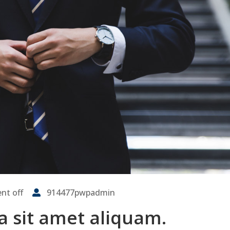
t off
914477pwpadmin
a sit amet aliquam.